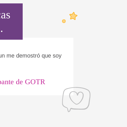
cas
.
Run me demostró que soy
ipante de GOTR