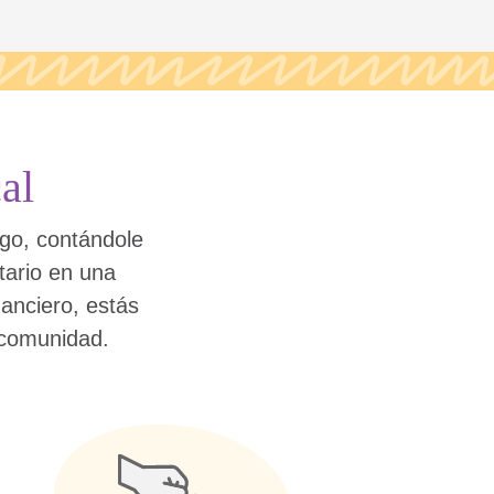
al
argo, contándole
tario en una
nanciero, estás
 comunidad.