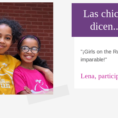
Las chi
dicen..
"¡Girls on the 
imparable!"
Lena, partic