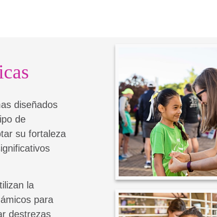
icas
mas diseñados
tipo de
ar su fortaleza
ignificativos
lizan la
inámicos para
ar destrezas