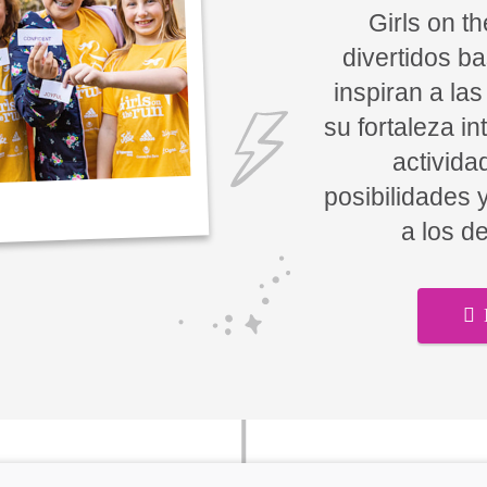
Girls on t
divertidos b
inspiran a la
su fortaleza in
activida
posibilidades 
a los d